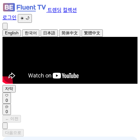
트렌딩
컬렉션
로그인
☀️
🌙
English
한국어
日本語
简体中文
繁體中文
자막
0
0
← 이전
다음으로