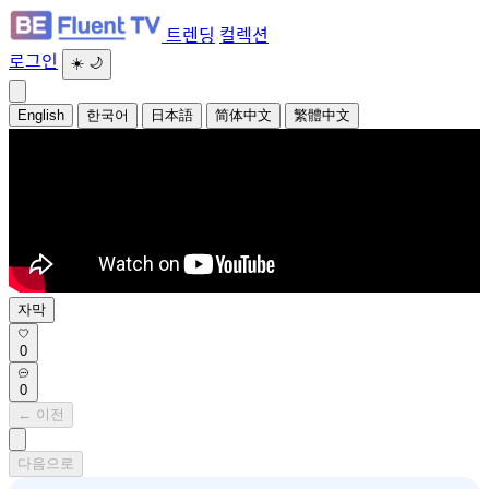
트렌딩
컬렉션
로그인
☀️
🌙
English
한국어
日本語
简体中文
繁體中文
자막
0
0
← 이전
다음으로