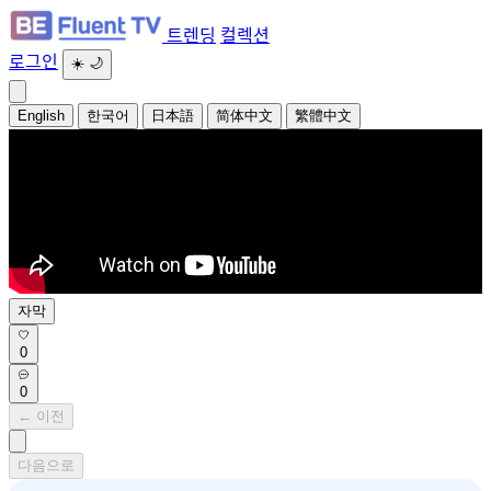
트렌딩
컬렉션
로그인
☀️
🌙
English
한국어
日本語
简体中文
繁體中文
자막
0
0
← 이전
다음으로