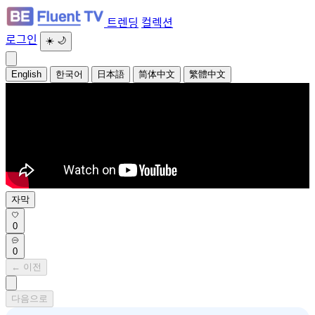
트렌딩
컬렉션
로그인
☀️
🌙
English
한국어
日本語
简体中文
繁體中文
자막
0
0
← 이전
다음으로