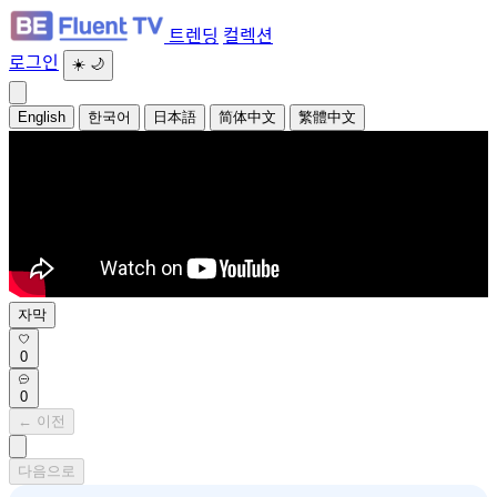
트렌딩
컬렉션
로그인
☀️
🌙
English
한국어
日本語
简体中文
繁體中文
자막
0
0
← 이전
다음으로