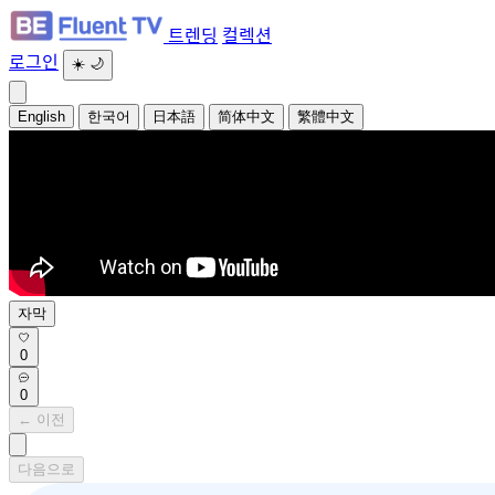
트렌딩
컬렉션
로그인
☀️
🌙
English
한국어
日本語
简体中文
繁體中文
자막
0
0
← 이전
다음으로