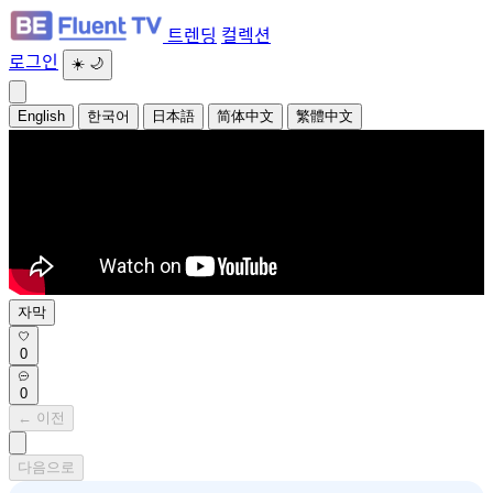
트렌딩
컬렉션
로그인
☀️
🌙
English
한국어
日本語
简体中文
繁體中文
자막
0
0
← 이전
다음으로