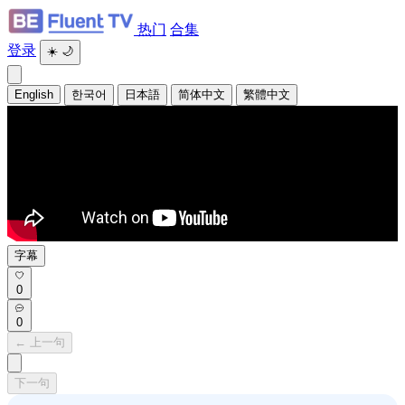
热门
合集
登录
☀️
🌙
English
한국어
日本語
简体中文
繁體中文
字幕
0
0
← 上一句
下一句