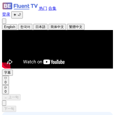
热门
合集
登录
☀️
🌙
English
한국어
日本語
简体中文
繁體中文
字幕
0
0
← 上一句
下一句