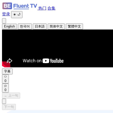
热门
合集
登录
☀️
🌙
English
한국어
日本語
简体中文
繁體中文
字幕
0
0
← 上一句
下一句