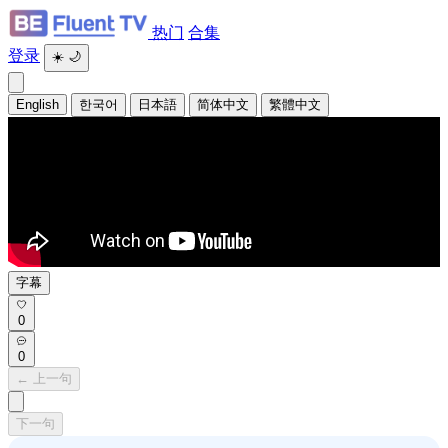
热门
合集
登录
☀️
🌙
English
한국어
日本語
简体中文
繁體中文
字幕
0
0
← 上一句
下一句