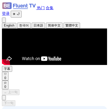
热门
合集
登录
☀️
🌙
English
한국어
日本語
简体中文
繁體中文
字幕
0
0
← 上一句
下一句