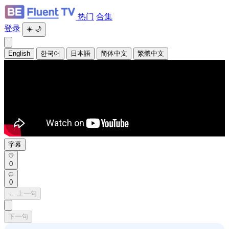
热门
合集
登录
☀️
🌙
English
한국어
日本語
简体中文
繁體中文
字幕
0
0
← 上一句
下一句