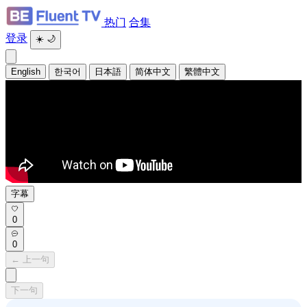
热门
合集
登录
☀️
🌙
English
한국어
日本語
简体中文
繁體中文
字幕
0
0
← 上一句
下一句