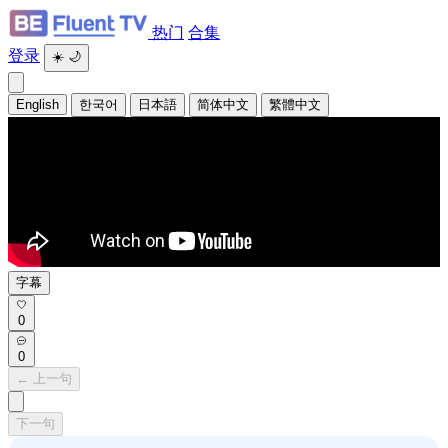
热门
合集
登录
☀️
🌙
English
한국어
日本語
简体中文
繁體中文
字幕
0
0
← 上一句
下一句