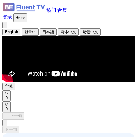
热门
合集
登录
☀️
🌙
English
한국어
日本語
简体中文
繁體中文
字幕
0
0
← 上一句
下一句