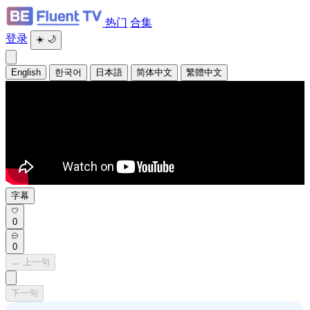
热门
合集
登录
☀️
🌙
English
한국어
日本語
简体中文
繁體中文
字幕
0
0
← 上一句
下一句