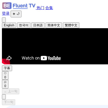
热门
合集
登录
☀️
🌙
English
한국어
日本語
简体中文
繁體中文
字幕
0
0
← 上一句
下一句