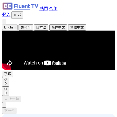
熱門
合集
登入
☀️
🌙
English
한국어
日本語
简体中文
繁體中文
字幕
0
0
← 上一句
下一句