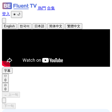
熱門
合集
登入
☀️
🌙
English
한국어
日本語
简体中文
繁體中文
字幕
0
0
← 上一句
下一句