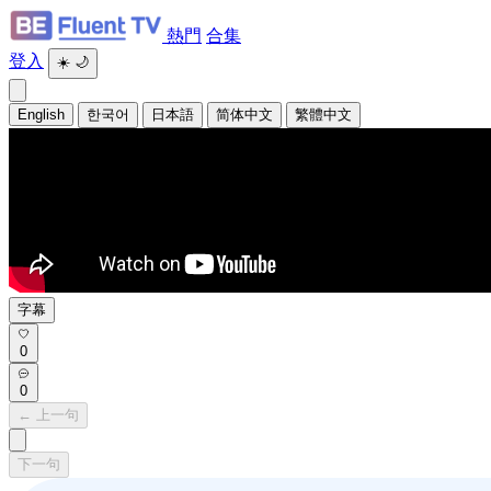
熱門
合集
登入
☀️
🌙
English
한국어
日本語
简体中文
繁體中文
字幕
0
0
← 上一句
下一句