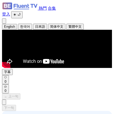
熱門
合集
登入
☀️
🌙
English
한국어
日本語
简体中文
繁體中文
字幕
0
0
← 上一句
下一句