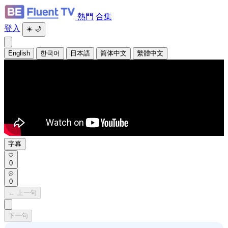
熱門
合集
登入
☀️
🌙
English
한국어
日本語
简体中文
繁體中文
字幕
0
0
← 上一句
下一句