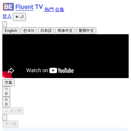
熱門
合集
登入
☀️
🌙
English
한국어
日本語
简体中文
繁體中文
字幕
0
0
← 上一句
下一句