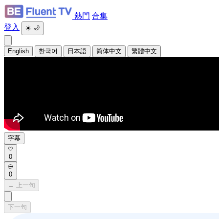
熱門
合集
登入
☀️
🌙
English
한국어
日本語
简体中文
繁體中文
字幕
0
0
← 上一句
下一句