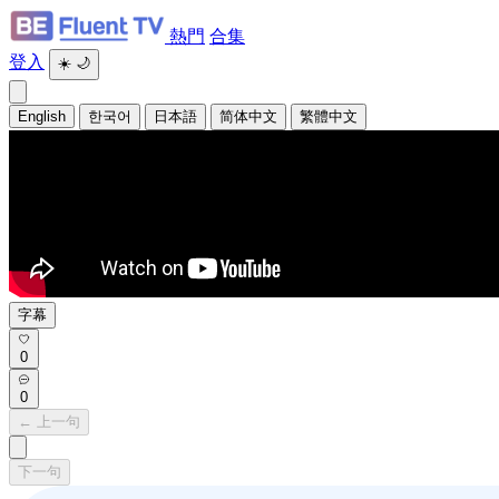
熱門
合集
登入
☀️
🌙
English
한국어
日本語
简体中文
繁體中文
字幕
0
0
← 上一句
下一句