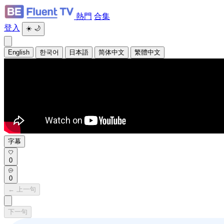
熱門
合集
登入
☀️
🌙
English
한국어
日本語
简体中文
繁體中文
字幕
0
0
← 上一句
下一句