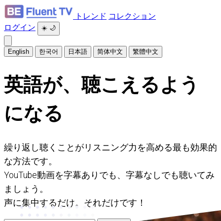
トレンド
コレクション
ログイン
☀️
🌙
English
한국어
日本語
简体中文
繁體中文
英語が、聴こえるよう
になる
繰り返し聴くことがリスニング力を高める最も効果的
な方法です。
YouTube動画を字幕ありでも、字幕なしでも聴いてみ
ましょう。
声に集中するだけ。それだけです！