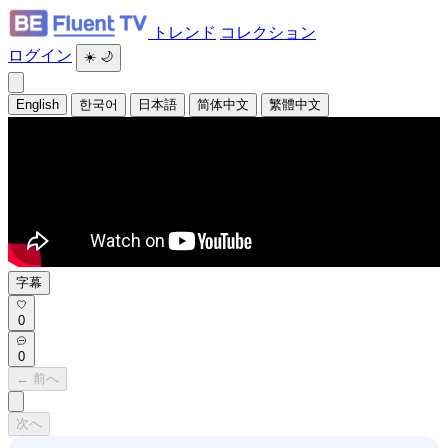
トレンド
コレクション
ログイン
☀️
🌙
English
한국어
日本語
简体中文
繁體中文
字幕
0
0
← 前へ
次へ