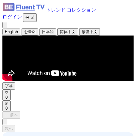
トレンド
コレクション
ログイン
☀️
🌙
English
한국어
日本語
简体中文
繁體中文
字幕
0
0
← 前へ
次へ