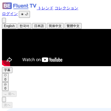
トレンド
コレクション
ログイン
☀️
🌙
English
한국어
日本語
简体中文
繁體中文
字幕
0
0
← 前へ
次へ