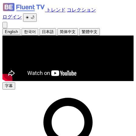
トレンド
コレクション
ログイン
☀️
🌙
English
한국어
日本語
简体中文
繁體中文
字幕