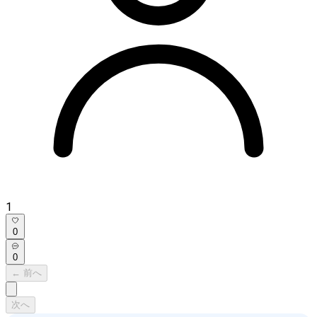
1
0
0
← 前へ
次へ