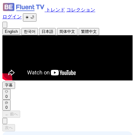
トレンド
コレクション
ログイン
☀️
🌙
English
한국어
日本語
简体中文
繁體中文
字幕
0
0
← 前へ
次へ