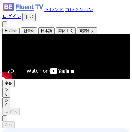
トレンド
コレクション
ログイン
☀️
🌙
English
한국어
日本語
简体中文
繁體中文
字幕
0
0
← 前へ
次へ