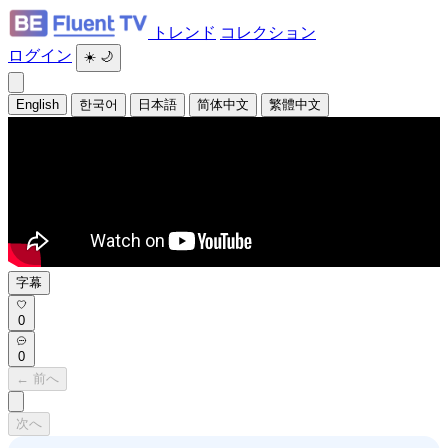
トレンド
コレクション
ログイン
☀️
🌙
English
한국어
日本語
简体中文
繁體中文
字幕
0
0
← 前へ
次へ