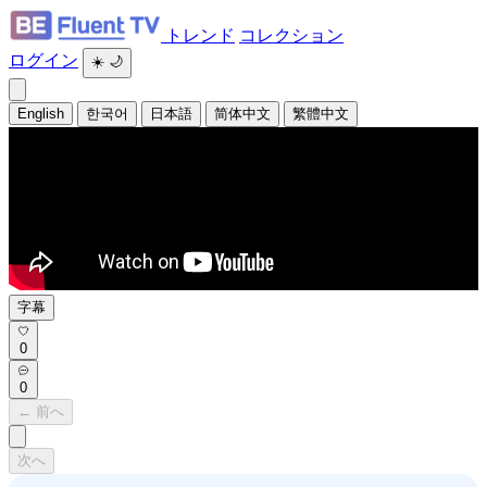
トレンド
コレクション
ログイン
☀️
🌙
English
한국어
日本語
简体中文
繁體中文
字幕
0
0
← 前へ
次へ