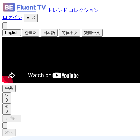
トレンド
コレクション
ログイン
☀️
🌙
English
한국어
日本語
简体中文
繁體中文
字幕
0
0
← 前へ
次へ