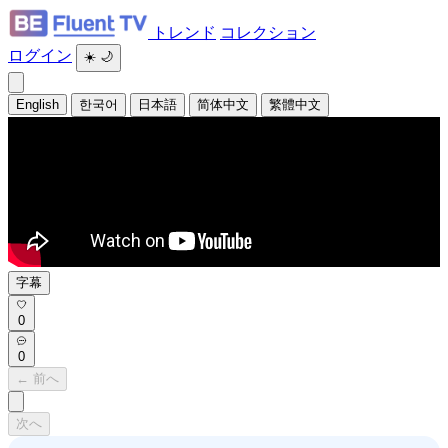
トレンド
コレクション
ログイン
☀️
🌙
English
한국어
日本語
简体中文
繁體中文
字幕
0
0
← 前へ
次へ