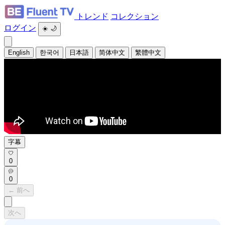
トレンド
コレクション
ログイン
☀️
🌙
English
한국어
日本語
简体中文
繁體中文
字幕
0
0
← 前へ
次へ