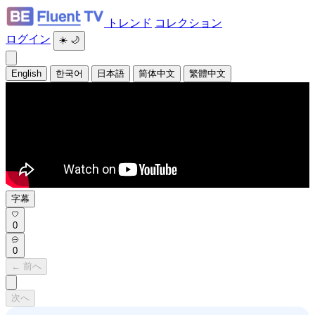
トレンド
コレクション
ログイン
☀️
🌙
English
한국어
日本語
简体中文
繁體中文
字幕
0
0
← 前へ
次へ